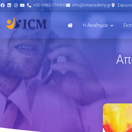
+30 6985 074400
info@icmacademy.gr
Σαρωνικ
Η Ακαδημία
Εκπ
Απ