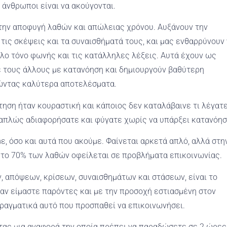
άνθρωποι είναι να ακούγονται.
την αποφυγή λαθών και απώλειας χρόνου. Αυξάνουν την
, τις σκέψεις και τα συναισθήματά τους, και μας ενθαρρύνουν
ηλο τόνο φωνής και τις κατάλληλες λέξεις. Αυτά έχουν ως
ε τους άλλους με κατανόηση και δημιουργούν βαθύτερη
θώντας καλύτερα αποτελέσματα.
τηση ήταν κουραστική και κάποιος δεν καταλάβαινε τι λέγατε
ή απλώς αδιαφορήσατε και φύγατε χωρίς να υπάρξει κατανόησ
ε, όσο και αυτά που ακούμε. Φαίνεται αρκετά απλό, αλλά στη
ς το 70% των λαθών οφείλεται σε προβλήματα επικοινωνίας.
 απόψεων, κρίσεων, συναισθημάτων και στάσεων, είναι το
αν είμαστε παρόντες και με την προσοχή εστιασμένη στον
πραγματικά αυτό που προσπαθεί να επικοινωνήσει.
τας μια αναφορά την οποία πρέπει να παραδώσετε σε 2 ώρες