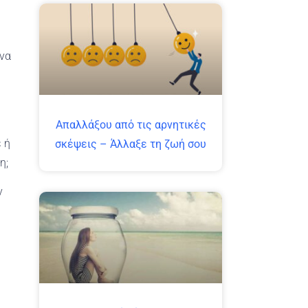
 να
Απαλλάξου από τις αρνητικές
 ή
σκέψεις – Άλλαξε τη ζωή σου
η;
ν
,