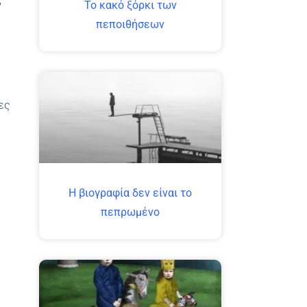
Το κακό ξόρκι των
πεποιθήσεων
ες
H βιογραφία δεν είναι το
πεπρωμένο