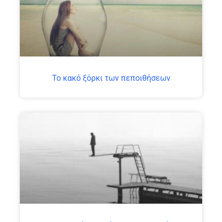
Το κακό ξόρκι των πεποιθήσεων