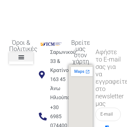
Όροι &
Βρείτε
Πολιτικές
μας
Αφήστε
Σαρωνικού
στον
το E-mail
χάρτη
33 &
σας για
Πολιτική διαφορετικότητας,
ισότητας, συμπερίληψης
Πολιτική διαχείρισης
Συμφωνία εγγραφής
Πολιτική μερική ολοκλήρωσης
Πολιτική πληρωμών
Η Επιχείρηση
Πολιτική επιστροφής
Πολιτική Μετεγγραφής
Πολιτική ασθένειας
Αποφοίτηση και υποστήριξη
(Alumni support)
Κρατίνου
να
163 45
εγγραφείτ
στο
Άνω
newsletter
Ηλιούπολη
μας
+30
6985
074400