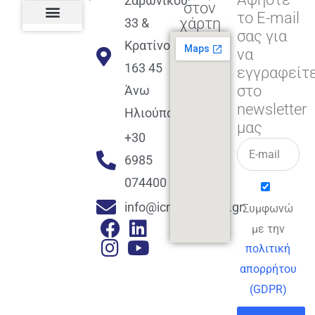
Σαρωνικού
στον
το E-mail
χάρτη
33 &
σας για
Πολιτική διαφορετικότητας,
ισότητας, συμπερίληψης
Πολιτική διαχείρισης
Συμφωνία εγγραφής
Πολιτική μερική ολοκλήρωσης
Πολιτική πληρωμών
Η Επιχείρηση
Πολιτική επιστροφής
Πολιτική Μετεγγραφής
Πολιτική ασθένειας
Αποφοίτηση και υποστήριξη
(Alumni support)
Κρατίνου
να
163 45
εγγραφείτ
στο
Άνω
newsletter
Ηλιούπολη
μας
+30
6985
074400
info@icmacademy.gr
Συμφωνώ
με την
πολιτική
απορρήτου
(GDPR)