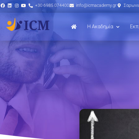
+30 6985 074400
info@icmacademy.gr
Σαρωνικ
Η Ακαδημία
Εκπ