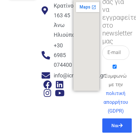
σας για
Κρατίνου
να
163 45
εγγραφείτ
στο
Άνω
newsletter
Ηλιούπολη
μας
+30
6985
074400
info@icmacademy.gr
Συμφωνώ
με την
πολιτική
απορρήτου
(GDPR)
Ναι