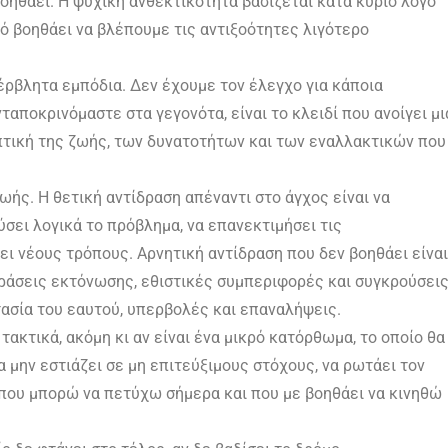
βοηθάει. Η ψυχική ανθεκτικότητα βασίζεται κατά κύριο λόγο
ό βοηθάει να βλέπουμε τις αντιξοότητες λιγότερο
έρβλητα εμπόδια. Δεν έχουμε τον έλεγχο για κάποια
αποκρινόμαστε στα γεγονότα, είναι το κλειδί που ανοίγει μι
πτική της ζωής, των δυνατοτήτων και των εναλλακτικών που
ωής. Η θετική αντίδραση απέναντι στο άγχος είναι να
ύσει λογικά το πρόβλημα, να επανεκτιμήσει τις
ξει νέους τρόπους. Αρνητική αντίδραση που δεν βοηθάει είναι
δράσεις εκτόνωσης, εθιστικές συμπεριφορές και συγκρούσεις
ασία του εαυτού, υπερβολές και επαναλήψεις.
 τακτικά, ακόμη κι αν είναι ένα μικρό κατόρθωμα, το οποίο θα
α μην εστιάζει σε μη επιτεύξιμους στόχους, να ρωτάει τον
, που μπορώ να πετύχω σήμερα και που με βοηθάει να κινηθώ