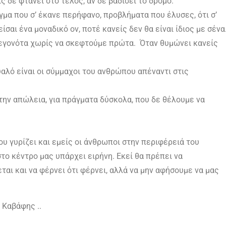
 δε φτάνει στο τέλος, αν δε βαδίσει το δρόμο.
μα που σ’ έκανε περήφανο, προβλήματα που έλυσες, ότι σ’
σαι ένα μοναδικό ον, ποτέ κανείς δεν θα είναι ίδιος με σένα
εγονότα χωρίς να σκεφτούμε πρώτα. Όταν θυμώνει κανείς
αλό είναι οι σύμμαχοι του ανθρώπου απέναντι στις
την απώλεια, για πράγματα δύσκολα, που δε θέλουμε να
ου γυρίζει και εμείς οι άνθρωποι στην περιφέρειά του
το κέντρο μας υπάρχει ειρήνη. Εκεί θα πρέπει να
αι και να φέρνει ότι φέρνει, αλλά να μην αφήσουμε να μας
ο Καβάφης ..