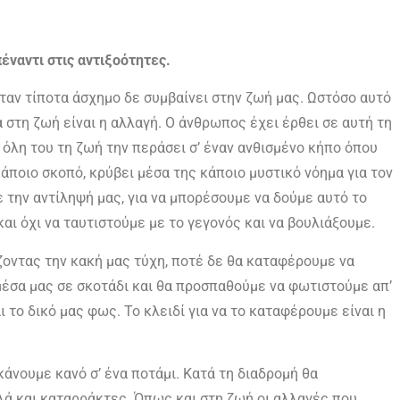
ναντι στις αντιξοότητες.
ταν τίποτα άσχημο δε συμβαίνει στην ζωή μας. Ωστόσο αυτό
α στη ζωή είναι η αλλαγή. Ο άνθρωπος έχει έρθει σε αυτή τη
ν όλη του τη ζωή την περάσει σ’ έναν ανθισμένο κήπο όπου
κάποιο σκοπό, κρύβει μέσα της κάποιο μυστικό νόημα για τον
ε την αντίληψή μας, για να μπορέσουμε να δούμε αυτό το
αι όχι να ταυτιστούμε με το γεγονός και να βουλιάξουμε.
ζοντας την κακή μας τύχη, ποτέ δε θα καταφέρουμε να
μέσα μας σε σκοτάδι και θα προσπαθούμε να φωτιστούμε απ’
ι το δικό μας φως. Το κλειδί για να το καταφέρουμε είναι η
άνουμε κανό σ’ ένα ποτάμι. Κατά τη διαδρομή θα
ά και καταρράκτες. Όπως και στη ζωή οι αλλαγές που