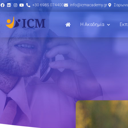
+30 6985 074400
info@icmacademy.gr
Σαρωνικ
Η Ακαδημία
Εκπ