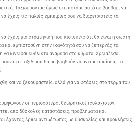
ετικά. Ταξιδεύοντας όμως στο ποτάμι, αυτό σε βοηθάει να
 να έχεις τις παλιές εμπειρίες σου να διαχειριστείς τα
, να έχεις μια στρατηγική που πιστεύεις ότι θα είναι η σωστή
ητα και εμπιστοσύνη στην ικανότητά σου να ξεπερνάς τα
η να κινείσαι ευέλικτα ανάμεσα στα κύματα. Χρειάζεσαι
ύουν στο ταξίδι και θα σε βοηθούν να αντιμετωπίσεις τα
ύ.
χθη και να ξεκουραστείς, αλλά για να φτάσεις στο τέρμα του
 συμφωνούν οι περισσότεροι θεωρητικοί τουλάχιστον,
πτει από δύσκολες καταστάσεις, προβλήματα και
 και έχοντας έρθει αντιμέτωπος με δυσκολίες και προκλήσει