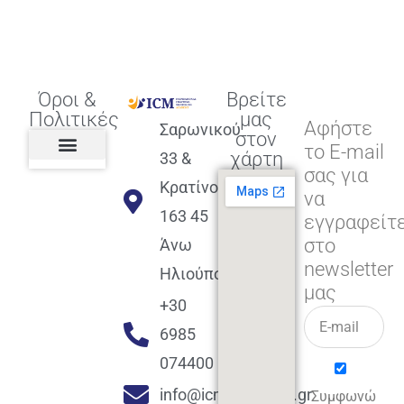
Όροι &
Βρείτε
Πολιτικές
μας
Αφήστε
Σαρωνικού
στον
το E-mail
χάρτη
33 &
σας για
Πολιτική διαφορετικότητας,
ισότητας, συμπερίληψης
Πολιτική διαχείρισης
Συμφωνία εγγραφής
Πολιτική μερική ολοκλήρωσης
Πολιτική πληρωμών
Η Επιχείρηση
Πολιτική επιστροφής
Πολιτική Μετεγγραφής
Πολιτική ασθένειας
Αποφοίτηση και υποστήριξη
(Alumni support)
Κρατίνου
να
163 45
εγγραφείτ
στο
Άνω
newsletter
Ηλιούπολη
μας
+30
6985
074400
info@icmacademy.gr
Συμφωνώ