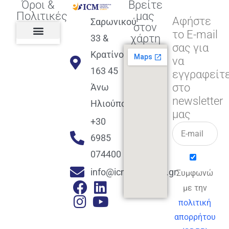
Όροι &
Βρείτε
Πολιτικές
μας
Αφήστε
Σαρωνικού
στον
το E-mail
χάρτη
33 &
σας για
Πολιτική διαφορετικότητας,
ισότητας, συμπερίληψης
Πολιτική διαχείρισης
Συμφωνία εγγραφής
Πολιτική μερική ολοκλήρωσης
Πολιτική πληρωμών
Η Επιχείρηση
Πολιτική επιστροφής
Πολιτική Μετεγγραφής
Πολιτική ασθένειας
Αποφοίτηση και υποστήριξη
(Alumni support)
Κρατίνου
να
163 45
εγγραφείτ
στο
Άνω
newsletter
Ηλιούπολη
μας
+30
6985
074400
info@icmacademy.gr
Συμφωνώ
με την
πολιτική
απορρήτου