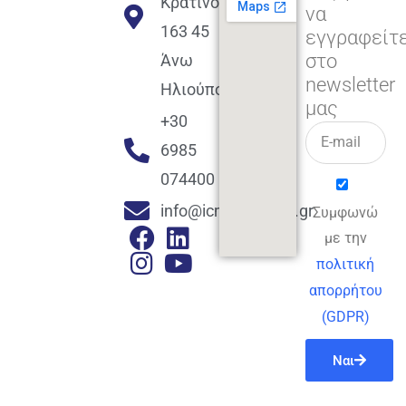
Κρατίνου
να
163 45
εγγραφείτ
στο
Άνω
newsletter
Ηλιούπολη
μας
+30
6985
074400
info@icmacademy.gr
Συμφωνώ
με την
πολιτική
απορρήτου
(GDPR)
Ναι