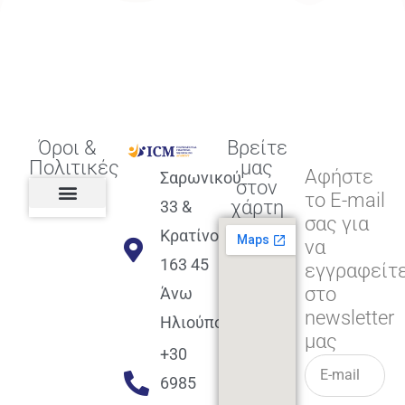
Όροι &
Βρείτε
Πολιτικές
μας
Αφήστε
Σαρωνικού
στον
το E-mail
χάρτη
33 &
σας για
Πολιτική διαφορετικότητας,
ισότητας, συμπερίληψης
Πολιτική διαχείρισης
Συμφωνία εγγραφής
Πολιτική μερική ολοκλήρωσης
Πολιτική πληρωμών
Η Επιχείρηση
Πολιτική επιστροφής
Πολιτική Μετεγγραφής
Πολιτική ασθένειας
Αποφοίτηση και υποστήριξη
(Alumni support)
Κρατίνου
να
163 45
εγγραφείτ
στο
Άνω
newsletter
Ηλιούπολη
μας
+30
6985