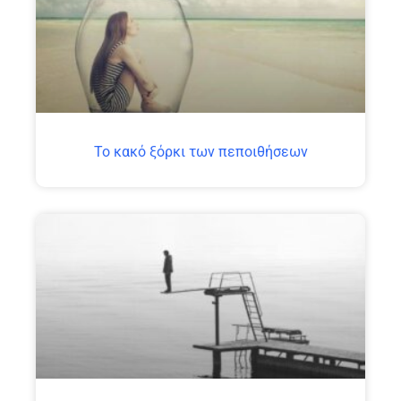
Το κακό ξόρκι των πεποιθήσεων