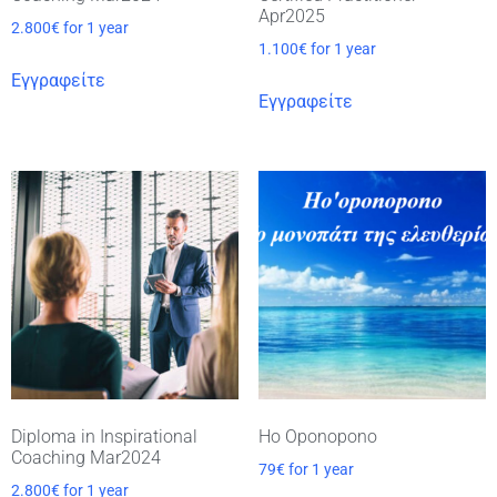
Apr2025
2.800
€
for 1 year
1.100
€
for 1 year
Εγγραφείτε
Εγγραφείτε
Diploma in Inspirational
Ho Oponopono
Coaching Mar2024
79
€
for 1 year
2.800
€
for 1 year