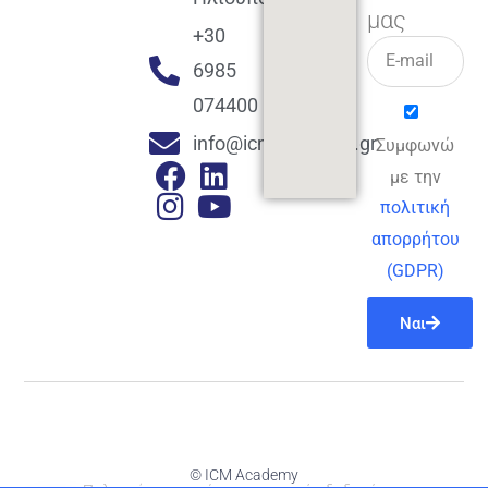
μας
+30
6985
074400
info@icmacademy.gr
Συμφωνώ
με την
πολιτική
απορρήτου
(GDPR)
Ναι
© ICM Academy