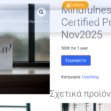
ού 33 & Κρατίνου, 163 45 Ηλιούπολη
Σύνδεση
Mindfulne
Certified P
αιδευτικά Προγράμματα
Testimonials
Εκπαιδευτές
Nov2025
500
€
for 1 year
Εγγραφείτε
Κατηγορία:
Coaching
Σχετικά προϊό