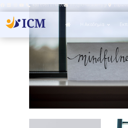
+30 6985 074400
info@icmacademy.gr
Σαρωνικ
Η Ακαδημία
Εκπ