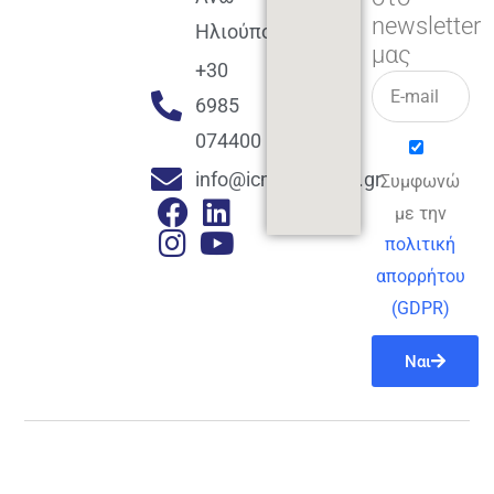
newsletter
Ηλιούπολη
μας
+30
6985
074400
info@icmacademy.gr
Συμφωνώ
με την
πολιτική
απορρήτου
(GDPR)
Ναι