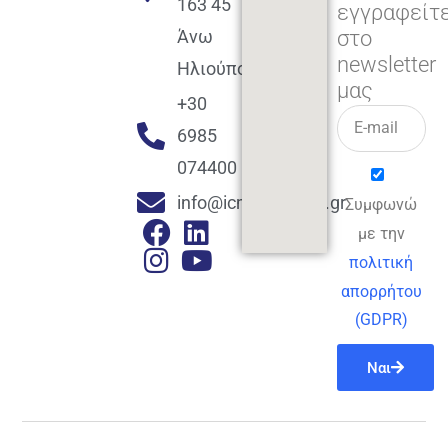
163 45
εγγραφείτ
στο
Άνω
newsletter
Ηλιούπολη
μας
+30
6985
074400
info@icmacademy.gr
Συμφωνώ
με την
πολιτική
απορρήτου
(GDPR)
Ναι