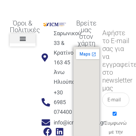
Όροι &
Βρείτε
Πολιτικές
μας
Αφήστε
Σαρωνικού
στον
το E-mail
χάρτη
33 &
σας για
Πολιτική διαφορετικότητας,
ισότητας, συμπερίληψης
Πολιτική διαχείρισης
Συμφωνία εγγραφής
Πολιτική μερική ολοκλήρωσης
Πολιτική πληρωμών
Η Επιχείρηση
Πολιτική επιστροφής
Πολιτική Μετεγγραφής
Πολιτική ασθένειας
Αποφοίτηση και υποστήριξη
(Alumni support)
Κρατίνου
να
163 45
εγγραφείτ
στο
Άνω
newsletter
Ηλιούπολη
μας
+30
6985
074400
info@icmacademy.gr
Συμφωνώ
με την